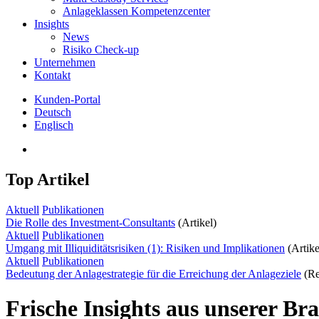
Anlageklassen Kompetenzcenter
Insights
News
Risiko Check-up
Unternehmen
Kontakt
Kunden-Portal
Deutsch
Englisch
Top Artikel
Aktuell
Publikationen
Die Rolle des Investment-Consultants
(Artikel)
Aktuell
Publikationen
Umgang mit Illiquiditätsrisiken (1): Risiken und Implikationen
(Artike
Aktuell
Publikationen
Bedeutung der Anlagestrategie für die Erreichung der Anlageziele
(Re
Frische Insights aus unserer Br