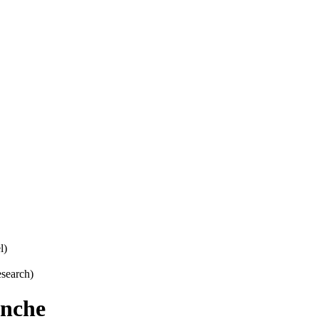
l)
search)
anche