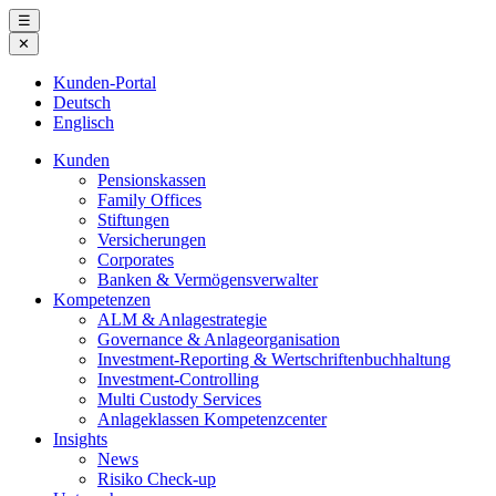
Skip
☰
to
✕
content
Kunden-Portal
Deutsch
Englisch
Kunden
Pensionskassen
Family Offices
Stiftungen
Versicherungen
Corporates
Banken & Vermögensverwalter
Kompetenzen
ALM & Anlagestrategie
Governance & Anlageorganisation
Investment-Reporting & Wertschriftenbuchhaltung
Investment-Controlling
Multi Custody Services
Anlageklassen Kompetenzcenter
Insights
News
Risiko Check-up