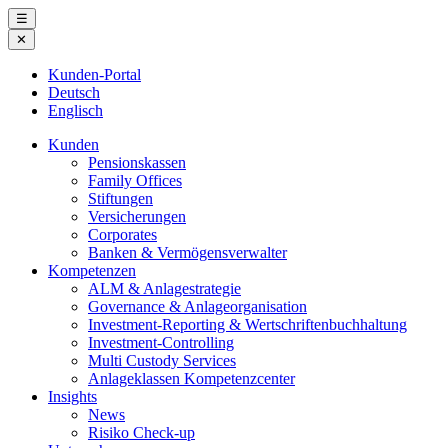
Skip
☰
to
✕
content
Kunden-Portal
Deutsch
Englisch
Kunden
Pensionskassen
Family Offices
Stiftungen
Versicherungen
Corporates
Banken & Vermögensverwalter
Kompetenzen
ALM & Anlagestrategie
Governance & Anlageorganisation
Investment-Reporting & Wertschriftenbuchhaltung
Investment-Controlling
Multi Custody Services
Anlageklassen Kompetenzcenter
Insights
News
Risiko Check-up