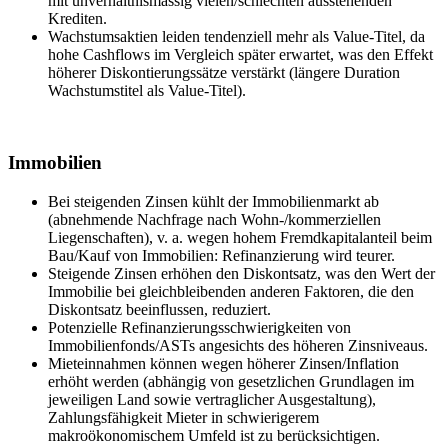
mit unverhältnismässig vielen/schlechten ausstehenden
Krediten.
Wachstumsaktien leiden tendenziell mehr als Value-Titel, da
hohe Cashflows im Vergleich später erwartet, was den Effekt
höherer Diskontierungssätze verstärkt (längere Duration
Wachstumstitel als Value-Titel).
Immobilien
Bei steigenden Zinsen kühlt der Immobilienmarkt ab
(abnehmende Nachfrage nach Wohn-/kommerziellen
Liegenschaften), v. a. wegen hohem Fremdkapitalanteil beim
Bau/Kauf von Immobilien: Refinanzierung wird teurer.
Steigende Zinsen erhöhen den Diskontsatz, was den Wert der
Immobilie bei gleichbleibenden anderen Faktoren, die den
Diskontsatz beeinflussen, reduziert.
Potenzielle Refinanzierungsschwierigkeiten von
Immobilienfonds/ASTs angesichts des höheren Zinsniveaus.
Mieteinnahmen können wegen höherer Zinsen/Inflation
erhöht werden (abhängig von gesetzlichen Grundlagen im
jeweiligen Land sowie vertraglicher Ausgestaltung),
Zahlungsfähigkeit Mieter in schwierigerem
makroökonomischem Umfeld ist zu berücksichtigen.