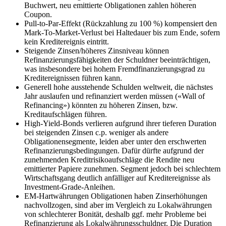
Buchwert, neu emittierte Obligationen zahlen höheren
Coupon.
Pull-to-Par-Effekt (Rückzahlung zu 100 %) kompensiert den
Mark-To-Market-Verlust bei Haltedauer bis zum Ende, sofern
kein Kreditereignis eintritt.
Steigende Zinsen/höheres Zinsniveau können
Refinanzierungsfähigkeiten der Schuldner beeinträchtigen,
was insbesondere bei hohem Fremdfinanzierungsgrad zu
Kreditereignissen führen kann.
Generell hohe ausstehende Schulden weltweit, die nächstes
Jahr auslaufen und refinanziert werden müssen («Wall of
Refinancing») könnten zu höheren Zinsen, bzw.
Kreditaufschlägen führen.
High-Yield-Bonds verlieren aufgrund ihrer tieferen Duration
bei steigenden Zinsen c.p. weniger als andere
Obligationensegmente, leiden aber unter den erschwerten
Refinanzierungsbedingungen. Dafür dürfte aufgrund der
zunehmenden Kreditrisikoaufschläge die Rendite neu
emittierter Papiere zunehmen. Segment jedoch bei schlechtem
Wirtschaftsgang deutlich anfälliger auf Kreditereignisse als
Investment-Grade-Anleihen.
EM-Hartwährungen Obligationen haben Zinserhöhungen
nachvollzogen, sind aber im Vergleich zu Lokalwährungen
von schlechterer Bonität, deshalb ggf. mehr Probleme bei
Refinanzierung als Lokalwährungsschuldner. Die Duration